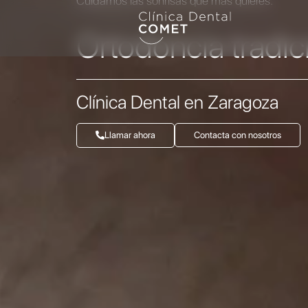
Cuidamos las sonrisas que más quieres.
Ir
al
Ortodoncia tradic
contenido
Clínica Dental en Zaragoza
Llamar ahora
Contacta con nosotros