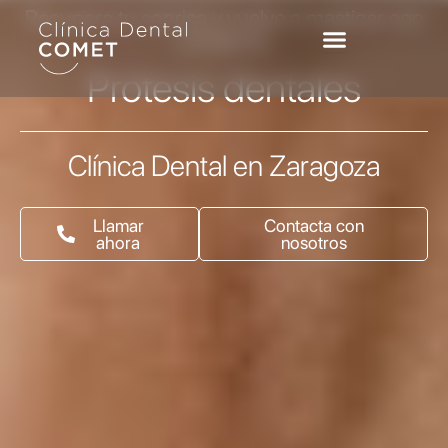
Ir
Recupera tu sonrisa y vuelve a masticar con
al
confianza.
contenido
Prótesis dentales
Clínica Dental en Zaragoza
Llamar
Contacta con
ahora
nosotros